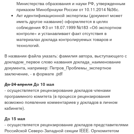
Министерства образования и науки РФ, утвержденным
приказом Минобрнауки России от 10.11.2014 №36с.
Акт идентификационной экспертизы (документ может
иметь другое название) оформляется в целях
соблюдения ФЗ от 18.07.1999 №183 «Об экспортном
контроле» и устанавливает факт отсутствия в
материалах доклада контролируемых товаров и
технологий.
В названии файла указать: фамилия автора, выступающего с
докладом_первое слово названия доклада_наименование
документа, например: Петров_Проблемы_экспертное
заключение, - в формате .pdf
До 24 апреля
До 10 мая
- осуществляется рецензирование докладов членами
программного комитета (в процессе рецензирования
возможно появление комментариев у докладов в личном
кабинете).
До 15 мая
- осуществляется рецензирование докладов представителями
Российской Северо-Западной секции IEEE. Оргкомитетом